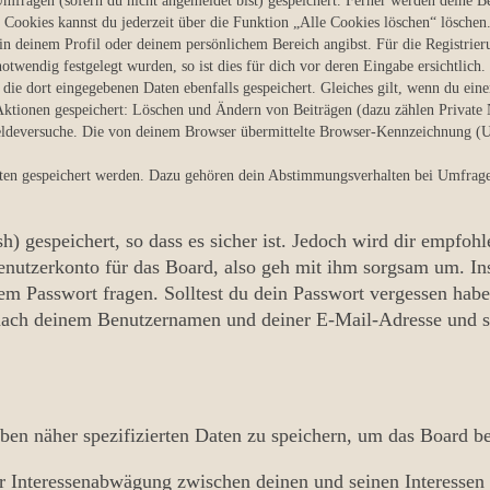
mfragen (sofern du nicht angemeldet bist) gespeichert. Ferner werden deine Ben
 Cookies kannst du jederzeit über die Funktion „Alle Cookies löschen“ löschen
, in deinem Profil oder deinem persönlichem Bereich angibst. Für die Registri
twendig festgelegt wurden, so ist dies für dich vor deren Eingabe ersichtlich.
 die dort eingegebenen Daten ebenfalls gespeichert. Gleiches gilt, wenn du ein
 Aktionen gespeichert: Löschen und Ändern von Beiträgen (dazu zählen Private
ldeversuche. Die von deinem Browser übermittelte Browser-Kennzeichnung (Use
aten gespeichert werden. Dazu gehören dein Abstimmungsverhalten bei Umfragen,
 gespeichert, so dass es sicher ist. Jedoch wird dir empfohl
nutzerkonto für das Board, also geh mit ihm sorgsam um. Ins
em Passwort fragen. Solltest du dein Passwort vergessen hab
ach deinem Benutzernamen und deiner E-Mail-Adresse und sen
oben näher spezifizierten Daten zu speichern, um das Board b
er Interessenabwägung zwischen deinen und seinen Interessen 