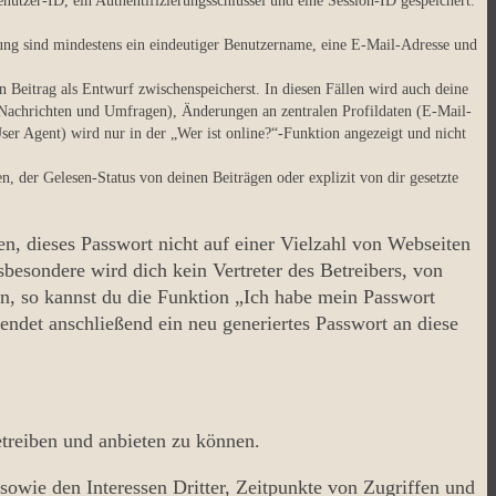
utzer-ID, ein Authentifizierungsschlüssel und eine Session-ID gespeichert.
.
erung sind mindestens ein eindeutiger Benutzername, eine E-Mail-Adresse und
en Beitrag als Entwurf zwischenspeicherst. In diesen Fällen wird auch deine
 Nachrichten und Umfragen), Änderungen an zentralen Profildaten (E-Mail-
r Agent) wird nur in der „Wer ist online?“-Funktion angezeigt und nicht
 der Gelesen-Status von deinen Beiträgen oder explizit von dir gesetzte
en, dieses Passwort nicht auf einer Vielzahl von Webseiten
besondere wird dich kein Vertreter des Betreibers, von
en, so kannst du die Funktion „Ich habe mein Passwort
det anschließend ein neu generiertes Passwort an diese
etreiben und anbieten zu können.
sowie den Interessen Dritter, Zeitpunkte von Zugriffen und