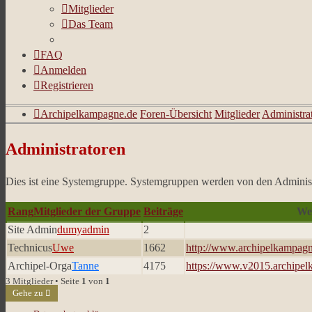
Mitglieder
Das Team
FAQ
Anmelden
Registrieren
Archipelkampagne.de
Foren-Übersicht
Mitglieder
Administra
Administratoren
Dies ist eine Systemgruppe. Systemgruppen werden von den Administ
Rang
Mitglieder der Gruppe
Beiträge
We
Site Admin
dumyadmin
2
Technicus
Uwe
1662
http://www.archipelkampag
Archipel-Orga
Tanne
4175
https://www.v2015.archipe
3 Mitglieder • Seite
1
von
1
Gehe zu