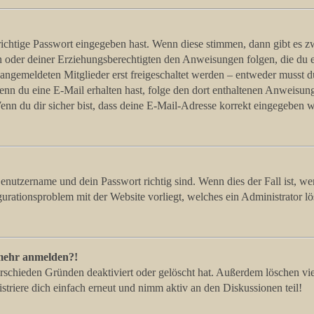
richtige Passwort eingegeben hast. Wenn diese stimmen, dann gibt es
ern oder deiner Erziehungsberechtigten den Anweisungen folgen, die du e
 angemeldeten Mitglieder erst freigeschaltet werden – entweder musst du
. Wenn du eine E-Mail erhalten hast, folge den dort enthaltenen Anweis
nn du dir sicher bist, dass deine E-Mail-Adresse korrekt eingegeben w
Benutzername und dein Passwort richtig sind. Wenn dies der Fall ist, w
igurationsproblem mit der Website vorliegt, welches ein Administrator l
t mehr anmelden?!
rschieden Gründen deaktiviert oder gelöscht hat. Außerdem löschen vie
triere dich einfach erneut und nimm aktiv an den Diskussionen teil!