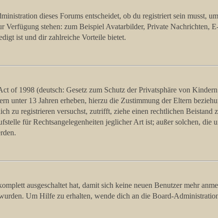
istration dieses Forums entscheidet, ob du registriert sein musst, um Be
zur Verfügung stehen: zum Beispiel Avatarbilder, Private Nachrichten, 
igt ist und dir zahlreiche Vorteile bietet.
t of 1998 (deutsch: Gesetz zum Schutz der Privatsphäre von Kindern i
ern unter 13 Jahren erheben, hierzu die Zustimmung der Eltern bezieh
dich zu registrieren versuchst, zutrifft, ziehe einen rechtlichen Beista
stelle für Rechtsangelegenheiten jeglicher Art ist; außer solchen, die
erden.
 komplett ausgeschaltet hat, damit sich keine neuen Benutzer mehr anm
 wurden. Um Hilfe zu erhalten, wende dich an die Board-Administratio